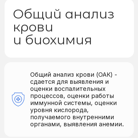
получаемого внутренними
органами, выявления анемии.
По ОАК можно выявить
на ранних этапах вирусную,
бактериальную инфекцию,
аллергическую реакцию.
Также оценивается количество
тромбоцитов для начальной
диагностики системы
гемостаз.
ОАК также сдается для контроля
терапии (антибиотикотерапия,
коррекция анемии)
Биохимия крови - сдается для
оценки работы жизненно
важных органов, которые не
видны при базовом осмотре
(печень, почки, поджелудочная
железа), для оценки белкового