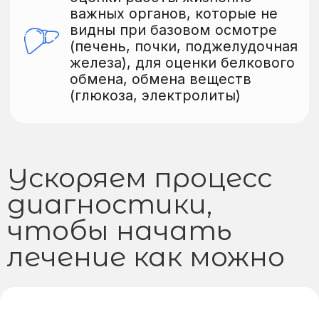
Флуориметрический
анализатор для
ветеринарии Bionote
Vcheck V200
аппарат позволяет получить
количественные результаты
множества анализов (более 16
биомаркеров), включая