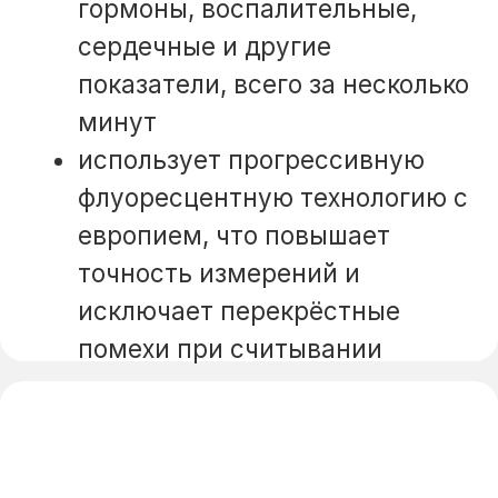
полноценную оценку крови
животных, включая
количественный подсчёт
эозинофилов (Eos#, Eos%) и
другие ключевые биомаркеры
результаты выводятся за
несколько минут
минимальный объём пробы:
всего 9 мкл цельной крови, что
делает прибор удобным даже
для мелких животных