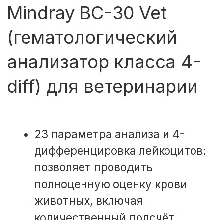
выдачу результатов и короткое
время ожидания для пациентов
минимальный объём пробы —
требуется всего 10 мл образца,
что особенно важно для мелких
животных и новорождённых
широкий спектр
исследований — 31 параметр
(цветометрические
и электролитные тесты:
биохимия крови, анализ
электролитов, исследование
мочи и др.)
Мы помогаем
тем, кто дорог