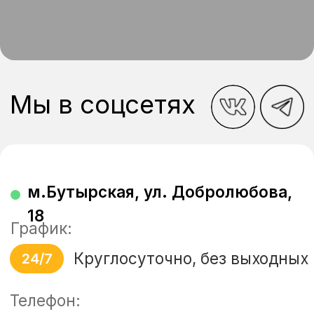
Круглосуточно, без выходных
24/7
Телефон:
+7 (499) 444 55 08
Электронная почта:
info@masvet.clinic
Написать в Telegram
Написать в MAX
м.Преображенская площадь, ул.
Большая Черкизовская, 9к1
График: