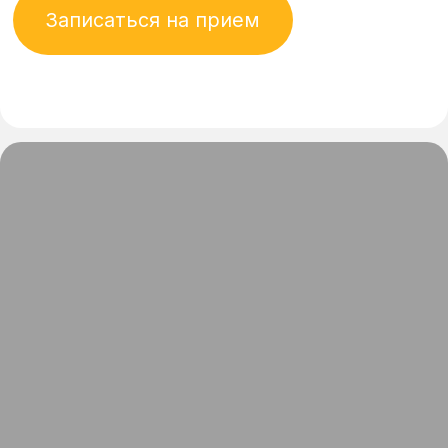
Мы в соцсетях
м.Бутырская, ул. Добролюбова,
18
График: