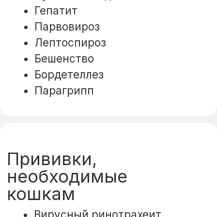
Лейкоз кошек
Бешенство
Важно!
Необходимо обсудить
с ветеринарным врачом, какие
прививки наиболее подходящи
для вашего животного, исходя
из его образа жизни, места
проживания и контактов
с другими животными.
Перед вакцинацией
желательно обработать
животное от внешних
и внутренних паразитов,