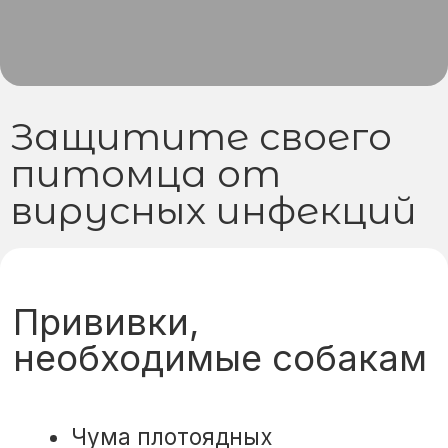
Чума плотоядных
Гепатит
Парвовироз
Лептоспироз
Бешенство
Бордетеллез
Парагрипп
Прививки,
необходимые
кошкам
Вирусный ринотрахеит
Калицивироз
Панлейкопения (парвовирус)