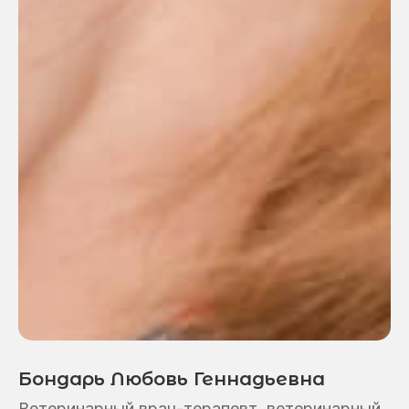
Москва, ул. Добролюбова, 18
Круглосуточно, без выходных
+7 (499) 444 55 08
Написать в Telegram
Москва, ул. Большая
Черкизовская, 9к1
с 10:00 до 21:00
+7 985 134 40 04
Написать в Telegram
Бондарь Любовь Геннадьевна
Ветеринарный врач-терапевт, ветеринарный