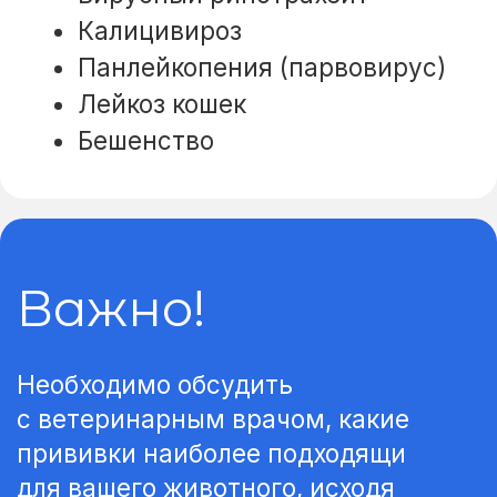
таких как блохи и глисты.
Наша рекомендация —
прививать только питомцев,
находящихся в клинически
здоровом состоянии. Перед
вакцинацией важно, чтобы
животное не имело
симптомов, таких как
диарея, рвота, потеря
аппетита или апатия.
Начинать вакцинацию собак
и кошек лучше всего
в возрасте 6−8 месяцев. Это
связано с особенностями
работы их иммунной
системы.
Важно помнить
о ревакцинации через 21
день после первой
вакцинации. Это позволяет