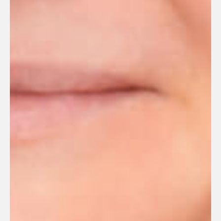
Мы помогаем
тем, кто дорог
Мы работаем в тесной связке
с нашей клиникой на Бали
и коллегами из других филиалов
MASVET. Это позволяет нам
находить оптимальные решения
даже в самых сложных случаях.
Записаться на прием