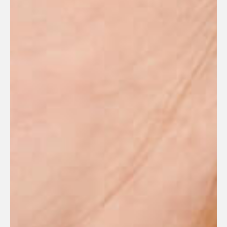
Александр
Сергеевич Маслов
Основатель.
Генеральный директор
«Все питомцы для нас как дети,
мы заботимся о них, как о членах
семьи»