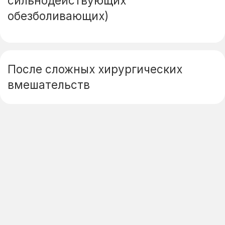
Мы НЕ БЕРЕМ НЕПРИВИТЫХ
животных (в этом случае нужно
обязательно сдать экспресс-тест
на инфекции), а также животных
с явными признакми вирусных
инфекций, или подтвержденых
лабораторно!