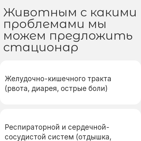
Респираторной и сердечной-
сосудистой систем (отдышка,
удушье, кашель)
Мочевыделительной системы
(отсутствие мочеиспускания,
частое мочеиспускание,
изменения цвета мочи)
Опорно-двигательного аппарата
(после хирургических
вмешательств, для применения
сильнодействующих
обезболивающих)