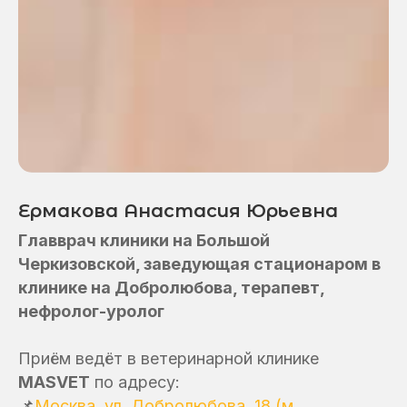
«Все питомцы для нас как дети,
мы заботимся о них, как о членах
семьи»
Москва, ул. Добролюбова, 18
Круглосуточно, без выходных
Ермакова Анастасия Юрьевна
+7 (499) 444 55 08
Главврач клиники на Большой
Черкизовской, заведующая стационаром в
Написать в Telegram
клинике на Добролюбова, терапевт,
нефролог-уролог
Москва, ул. Большая
Приём ведёт в ветеринарной клинике
Черкизовская, 9к1
MASVET
по адресу:
с 10:00 до 21:00
📌
Москва, ул. Добролюбова, 18 (м.