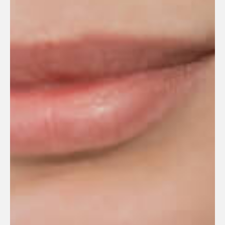
Мы помогаем
тем, кто дорог
Мы работаем в тесной связке
с нашей клиникой на Бали
и коллегами из других филиалов
MASVET. Это позволяет нам
находить оптимальные решения
даже в самых сложных случаях.