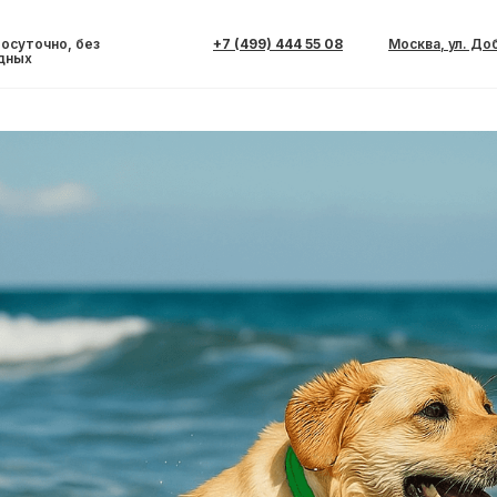
ц купается в море — 
осуточно, без
+7 (499) 444 55 08
Москва, ул. До
сть?
дных