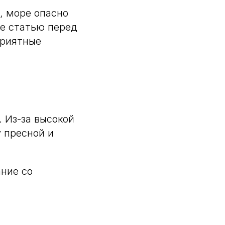
, море опасно
те статью перед
приятные
 Из-за высокой
 пресной и
ание со