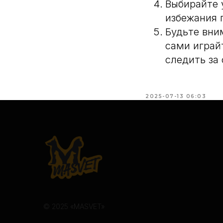
Выбирайте 
избежания 
Будьте вни
сами играй
следить за
2025-07-13 06:03
© 2025 «MASVET»