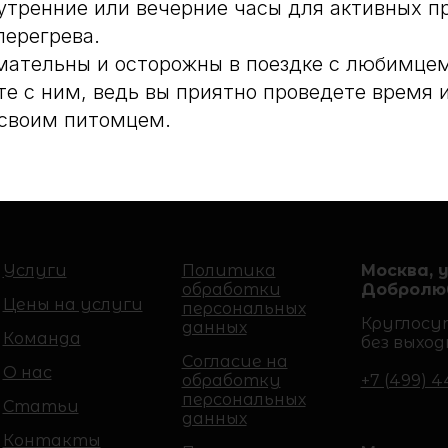
утренние или вечерние часы для активных пр
перегрева.
мательны и осторожны в поездке с любимце
те с ним, ведь вы приятно проведете время 
 своим питомцем.
Услуги
Политика
Москва, у
обработки
Добролюб
Цены на услуги
персональных
Круглосу
данных
Команда
без выход
Согласие на
О нас
обработку
+7 (499) 4
персональных
Статьи
данных
Контакты