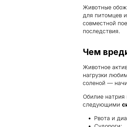
Животные обожа
для питомцев и
совместной пое
последствия.
Чем вреди
Животное актив
нагрузки любим
соленой — начи
Обилие натрия 
следующими
с
Рвота и диа
Судороги;