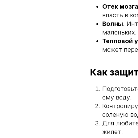
Отек мозг
впасть в к
Волны
. Ин
маленьких.
Тепловой 
может пере
Как защит
Подготовьт
ему воду.
Контролиру
соленую вод
Для любите
жилет.