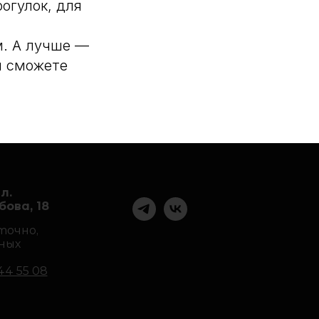
огулок, для
м. А лучше —
и сможете
л.
ова, 18
точно,
ных
44 55 08