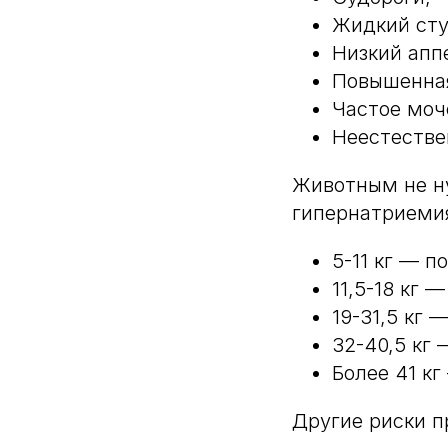
Жидкий сту
Низкий апп
Повышенна
Частое моч
Неестестве
Животным не ну
гипернатриемия
5-11 кг — п
11,5-18 кг 
19-31,5 кг 
32-40,5 кг 
Более 41 кг
Другие риски п