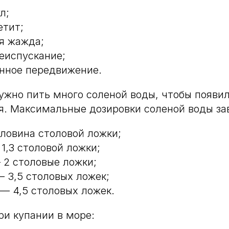
л;
етит;
я жажда;
еиспускание;
нное передвижение.
жно пить много соленой воды, чтобы появи
. Максимальные дозировки соленой воды зав
оловина столовой ложки;
— 1,3 столовой ложки;
— 2 столовые ложки;
— 3,5 столовых ложек;
 — 4,5 столовых ложек.
ри купании в море: