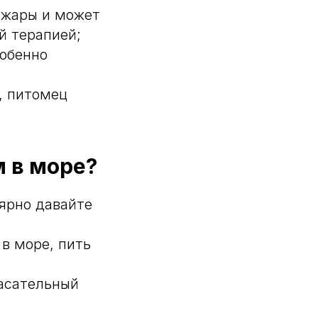
 жары и может
й терапией;
собенно
, питомец
 в море?
ярно давайте
 в море, пить
асательный