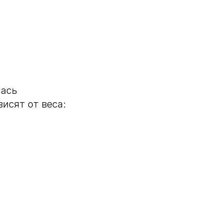
лась
исят от веса: